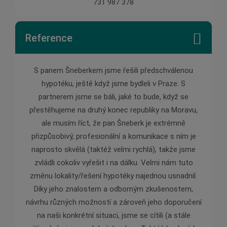
731 987 378
Reference
 pana
S panem Šneberkem jsme řešili předschválenou
Pan Š
ychle,
hypotéku, ještě když jsme bydleli v Praze. S
pomě
partnerem jsme se báli, jaké to bude, když se
zárove
přestěhujeme na druhý konec republiky na Moravu,
v ob
ale musím říct, že pan Šneberk je extrémně
jednán
přizpůsobivý, profesionální a komunikace s ním je
je pr
naprosto skvělá (taktéž velmi rychlá), takže jsme
zvládli cokoliv vyřešit i na dálku. Velmi nám tuto
změnu lokality/řešení hypotéky najednou usnadnil.
Díky jeho znalostem a odborným zkušenostem,
návrhu různých možností a zároveň jeho doporučení
na naši konkrétní situaci, jsme se cítili (a stále