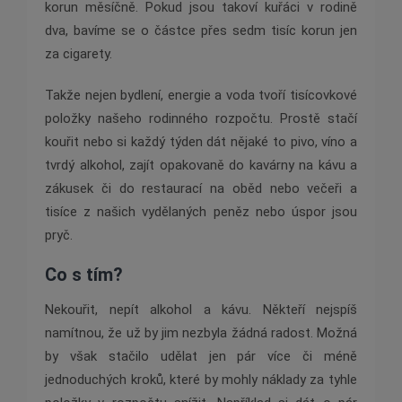
korun měsíčně. Pokud jsou takoví kuřáci v rodině
dva, bavíme se o částce přes sedm tisíc korun jen
za cigarety.
Takže nejen bydlení, energie a voda tvoří tisícovkové
položky našeho rodinného rozpočtu. Prostě stačí
kouřit nebo si každý týden dát nějaké to pivo, víno a
tvrdý alkohol, zajít opakovaně do kavárny na kávu a
zákusek či do restaurací na oběd nebo večeři a
tisíce z našich vydělaných peněz nebo úspor jsou
pryč.
Co s tím?
Nekouřit, nepít alkohol a kávu. Někteří nejspíš
namítnou, že už by jim nezbyla žádná radost. Možná
by však stačilo udělat jen pár více či méně
jednoduchých kroků, které by mohly náklady za tyhle