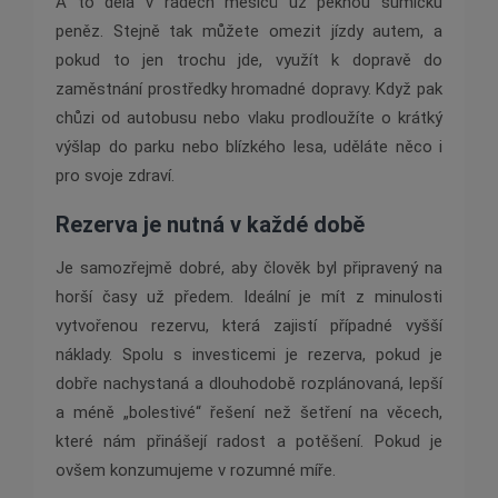
A to dělá v řádech měsíců už pěknou sumičku
peněz. Stejně tak můžete omezit jízdy autem, a
pokud to jen trochu jde, využít k dopravě do
zaměstnání prostředky hromadné dopravy. Když pak
chůzi od autobusu nebo vlaku prodloužíte o krátký
výšlap do parku nebo blízkého lesa, uděláte něco i
pro svoje zdraví.
Rezerva je nutná v každé době
Je samozřejmě dobré, aby člověk byl připravený na
horší časy už předem. Ideální je mít z minulosti
vytvořenou rezervu, která zajistí případné vyšší
náklady. Spolu s investicemi je rezerva, pokud je
dobře nachystaná a dlouhodobě rozplánovaná, lepší
a méně „bolestivé“ řešení než šetření na věcech,
které nám přinášejí radost a potěšení. Pokud je
ovšem konzumujeme v rozumné míře.