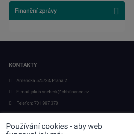
Finanční zprávy
KONTAKTY
Americká 525/23, Praha 2
E-mail:
jakub.sneberk@cbhfinance.cz
Telefon:
731 987 378
Používání cookies - aby web