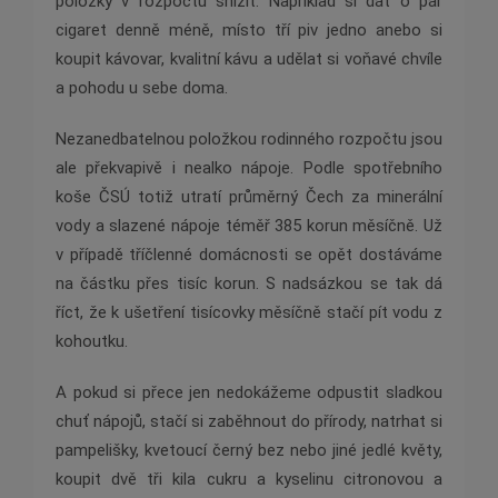
položky v rozpočtu snížit. Například si dát o pár
cigaret denně méně, místo tří piv jedno anebo si
koupit kávovar, kvalitní kávu a udělat si voňavé chvíle
a pohodu u sebe doma.
Nezanedbatelnou položkou rodinného rozpočtu jsou
ale překvapivě i nealko nápoje. Podle spotřebního
koše ČSÚ totiž utratí průměrný Čech za minerální
vody a slazené nápoje téměř 385 korun měsíčně. Už
v případě tříčlenné domácnosti se opět dostáváme
na částku přes tisíc korun. S nadsázkou se tak dá
říct, že k ušetření tisícovky měsíčně stačí pít vodu z
kohoutku.
A pokud si přece jen nedokážeme odpustit sladkou
chuť nápojů, stačí si zaběhnout do přírody, natrhat si
pampelišky, kvetoucí černý bez nebo jiné jedlé květy,
koupit dvě tři kila cukru a kyselinu citronovou a