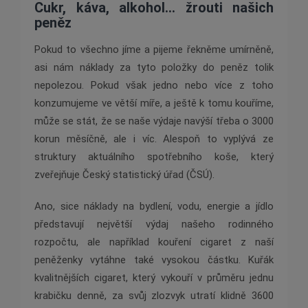
Cukr, káva, alkohol… žrouti našich
peněz
Pokud to všechno jíme a pijeme řekněme umírněně,
asi nám náklady za tyto položky do peněz tolik
nepolezou. Pokud však jedno nebo více z toho
konzumujeme ve větší míře, a ještě k tomu kouříme,
může se stát, že se naše výdaje navýší třeba o 3000
korun měsíčně, ale i víc. Alespoň to vyplývá ze
struktury aktuálního spotřebního koše, který
zveřejňuje Český statistický úřad (ČSÚ).
Ano, sice náklady na bydlení, vodu, energie a jídlo
představují největší výdaj našeho rodinného
rozpočtu, ale například kouření cigaret z naší
peněženky vytáhne také vysokou částku. Kuřák
kvalitnějších cigaret, který vykouří v průměru jednu
krabičku denně, za svůj zlozvyk utratí klidně 3600