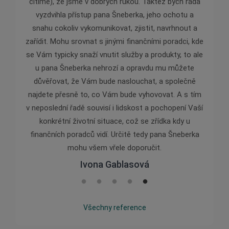
cítíme), že jsme v dobrých rukou. Taktéž bych ráda
vyzdvihla přístup pana Šneberka, jeho ochotu a
snahu cokoliv vykomunikovat, zjistit, navrhnout a
zařídit. Mohu srovnat s jinými finančními poradci, kde
se Vám typicky snaží vnutit služby a produkty, to ale
u pana Šneberka nehrozí a opravdu mu můžete
důvěřovat, že Vám bude naslouchat, a společně
najdete přesně to, co Vám bude vyhovovat. A s tím
v neposlední řadě souvisí i lidskost a pochopení Vaší
konkrétní životní situace, což se zřídka kdy u
finančních poradců vidí. Určitě tedy pana Šneberka
mohu všem vřele doporučit.
Ivona Gablasová
Všechny reference