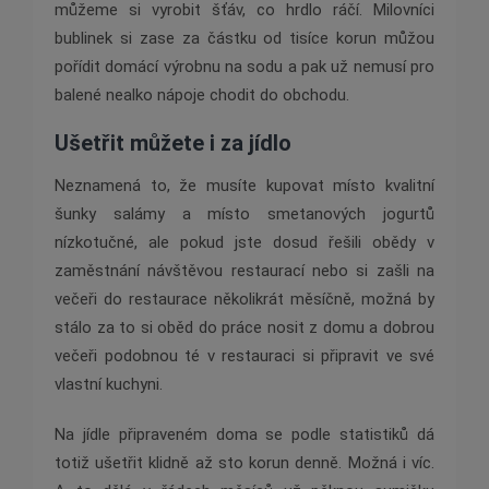
můžeme si vyrobit šťáv, co hrdlo ráčí. Milovníci
bublinek si zase za částku od tisíce korun můžou
pořídit domácí výrobnu na sodu a pak už nemusí pro
balené nealko nápoje chodit do obchodu.
Ušetřit můžete i za jídlo
Neznamená to, že musíte kupovat místo kvalitní
šunky salámy a místo smetanových jogurtů
nízkotučné, ale pokud jste dosud řešili obědy v
zaměstnání návštěvou restaurací nebo si zašli na
večeři do restaurace několikrát měsíčně, možná by
stálo za to si oběd do práce nosit z domu a dobrou
večeři podobnou té v restauraci si připravit ve své
vlastní kuchyni.
Na jídle připraveném doma se podle statistiků dá
totiž ušetřit klidně až sto korun denně. Možná i víc.