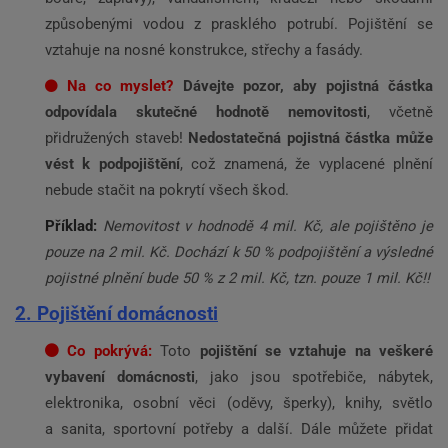
způsobenými vodou z prasklého potrubí. Pojištění se
vztahuje na nosné konstrukce, střechy a fasády.
Na co myslet?
Dávejte pozor, aby pojistná částka
odpovídala skutečné hodnotě nemovitosti
, včetně
přidružených staveb!
Nedostatečná pojistná částka může
vést k podpojištění
, což znamená, že vyplacené plnění
nebude stačit na pokrytí všech škod​.
Příklad:
Nemovitost v hodnodě 4 mil. Kč, ale pojištěno je
pouze na 2 mil. Kč. Dochází k 50 % podpojištění a výsledné
pojistné plnění bude 50 % z 2 mil. Kč, tzn. pouze 1 mil. Kč!!
2. Pojištění domácnosti
Co pokrývá:
Toto
pojištění se vztahuje na veškeré
vybavení domácnosti
, jako jsou spotřebiče, nábytek,
elektronika, osobní věci (oděvy, šperky), knihy, světlo
a sanita, sportovní potřeby a další.
Dále můžete přidat