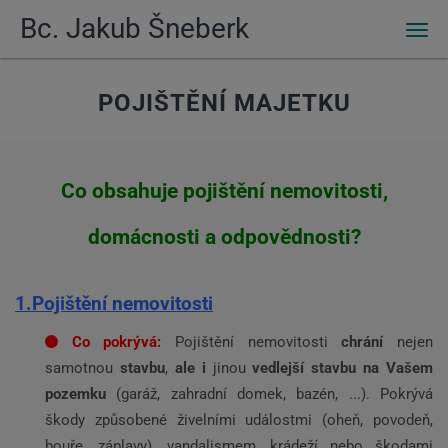
Bc. Jakub Šneberk
Men
POJIŠTĚNÍ MAJETKU
Co obsahuje pojištění nemovitosti,
domácnosti a odpovědnosti?
1.Pojištění nemovitosti
Co pokrývá:
Pojištění nemovitosti
chrání
nejen
samotnou
stavbu
,
ale i
jinou
vedlejší stavbu na Vašem
pozemku
(garáž, zahradní domek, bazén, ...). Pokrývá
škody způsobené živelními událostmi (oheň, povodeň,
bouře, záplavy), vandalismem, krádeží nebo škodami