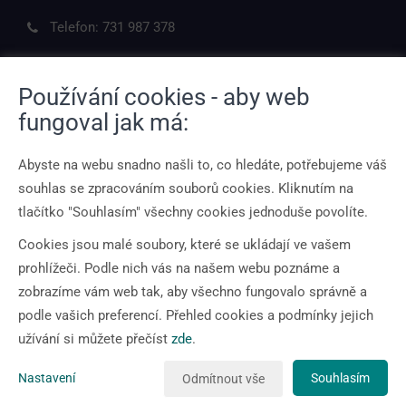
Telefon:
731 987 378
Používání cookies - aby web
fungoval jak má:
ODKAZY
Abyste na webu snadno našli to, co hledáte, potřebujeme váš
O mně
souhlas se zpracováním souborů cookies. Kliknutím na
Kontakt
tlačítko "Souhlasím" všechny cookies jednoduše povolíte.
Ochrana osobních údajů
Cookies jsou malé soubory, které se ukládají ve vašem
prohlížeči. Podle nich vás na našem webu poznáme a
JAK PRACUJI
zobrazíme vám web tak, aby všechno fungovalo správně a
podle vašich preferencí. Přehled cookies a podmínky jejich
O mně
užívání si můžete přečíst
zde
.
Přehled služeb
Nastavení
Souhlasím
Odmítnout vše