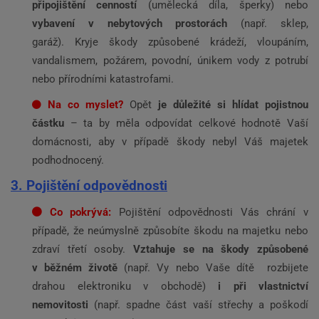
připojištění cenností
(umělecká díla, šperky) nebo
vybavení v nebytových prostorách
(např. sklep,
garáž). Kryje škody způsobené krádeží, vloupáním,
vandalismem, požárem, povodní, únikem vody z potrubí
nebo přírodními katastrofami.
Na co myslet?
Opět
je důležité si hlídat pojistnou
částku
– ta by měla odpovídat celkové hodnotě Vaší
domácnosti, aby v případě škody nebyl Váš majetek
podhodnocený.
3. Pojištění odpovědnosti
Co pokrývá:
Pojištění odpovědnosti Vás chrání v
případě, že neúmyslně způsobíte škodu na majetku nebo
zdraví třetí osoby.
Vztahuje se na škody způsobené
v běžném životě
(např. Vy nebo Vaše dítě rozbijete
drahou elektroniku v obchodě)
i při vlastnictví
nemovitosti
(např. spadne část vaší střechy a poškodí