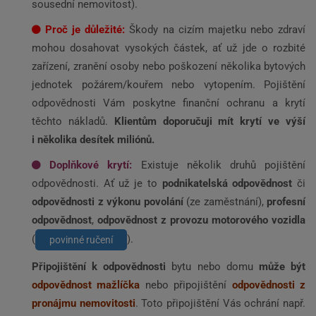
sousední nemovitost).
Proč je důležité:
Škody na cizím majetku nebo zdraví
mohou dosahovat vysokých částek, ať už jde o rozbité
zařízení, zranění osoby nebo poškození několika bytových
jednotek požárem/kouřem nebo vytopením. Pojištění
odpovědnosti Vám poskytne finanční ochranu a krytí
těchto nákladů.
Klientům doporučuji mít krytí ve výší
i několika desítek miliónů.
Doplňkové krytí:
Existuje několik druhů pojištění
odpovědnosti. Ať už je to
podnikatelská odpovědnost
či
odpovědnosti z výkonu povolání
(ze zaměstnání),
profesní
odpovědnost
,
odpovědnost z provozu motorového vozidla
(
).
povinné ručení
Připojištění k odpovědnosti
bytu nebo domu
může být
odpovědnost mažlíčka
nebo připojištění
odpovědnosti
z
pronájmu nemovitosti
. Toto připojištění Vás ochrání např.