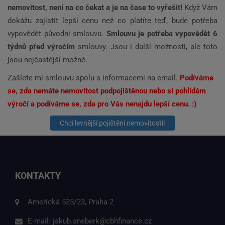
nemovitost, není na co čekat a je na čase to vyřešit!
Když Vám
dokážu zajistit lepší cenu než co platíte teď, bude potřeba
vypovědět původní smlouvu.
Smlouvu je potřeba vypovědět 6
týdnů před výročím
smlouvy. Jsou i další možnosti, ale toto
jsou nejčastější možné.
Zašlete mi smlouvu spolu s informacemi na email.
P
o
díváme
se, zda nemáte nemovitost podpojištěnou nebo si pohlídám
výročí a podíváme se, zda pro Vás nenajdu lepší cenu. :)
Chci levnější pojištění nemovitosti!
KONTAKTY
Americká 525/23, Praha 2
E-mail:
jakub.sneberk@cbhfinance.cz