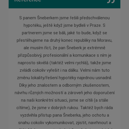
 pana
S panem Šneberkem jsme řešili předschválenou
Pan Š
ychle,
hypotéku, ještě když jsme bydleli v Praze. S
pomě
partnerem jsme se báli, jaké to bude, když se
zárove
přestěhujeme na druhý konec republiky na Moravu,
v ob
ale musím říct, že pan Šneberk je extrémně
jednán
přizpůsobivý, profesionální a komunikace s ním je
je pr
naprosto skvělá (taktéž velmi rychlá), takže jsme
zvládli cokoliv vyřešit i na dálku. Velmi nám tuto
změnu lokality/řešení hypotéky najednou usnadnil.
Díky jeho znalostem a odborným zkušenostem,
návrhu různých možností a zároveň jeho doporučení
na naši konkrétní situaci, jsme se cítili (a stále
cítíme), že jsme v dobrých rukou. Taktéž bych ráda
vyzdvihla přístup pana Šneberka, jeho ochotu a
snahu cokoliv vykomunikovat, zjistit, navrhnout a