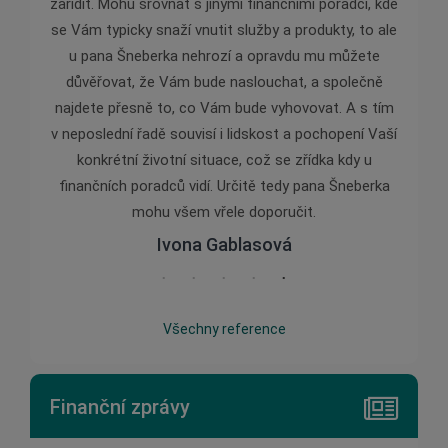
zařídit. Mohu srovnat s jinými finančními poradci, kde
se Vám typicky snaží vnutit služby a produkty, to ale
u pana Šneberka nehrozí a opravdu mu můžete
důvěřovat, že Vám bude naslouchat, a společně
najdete přesně to, co Vám bude vyhovovat. A s tím
v neposlední řadě souvisí i lidskost a pochopení Vaší
konkrétní životní situace, což se zřídka kdy u
finančních poradců vidí. Určitě tedy pana Šneberka
mohu všem vřele doporučit.
Ivona Gablasová
Všechny reference
Finanční zprávy