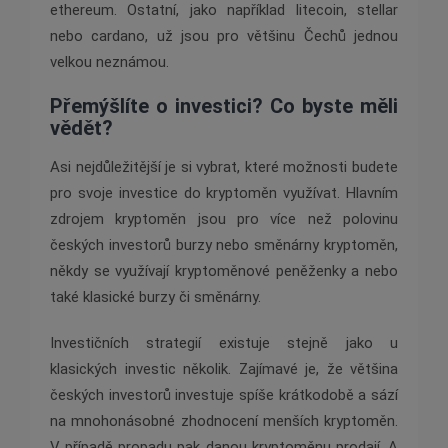
ethereum. Ostatní, jako například litecoin, stellar
nebo cardano, už jsou pro většinu Čechů jednou
velkou neznámou.
Přemýšlíte o investici? Co byste měli
vědět?
Asi nejdůležitější je si vybrat, které možnosti budete
pro svoje investice do kryptoměn využívat. Hlavním
zdrojem kryptoměn jsou pro více než polovinu
českých investorů burzy nebo směnárny kryptoměn,
někdy se využívají kryptoměnové peněženky a nebo
také klasické burzy či směnárny.
Investičních strategií existuje stejně jako u
klasických investic několik. Zajímavé je, že většina
českých investorů investuje spíše krátkodobě a sází
na mnohonásobné zhodnocení menších kryptoměn.
V případě propadu pak danou kryptoměnu prodají. A