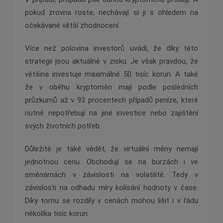
pokud zrovna roste, nechávají si ji s ohledem na
očekávané větší zhodnocení.
Více než polovina investorů uvádí, že díky této
strategii jsou aktuálně v zisku. Je však pravdou, že
většina investuje maximálně 50 tisíc korun. A také
že v oběhu kryptoměn mají podle posledních
průzkumů až v 93 procentech případů peníze, které
nutně nepotřebují na jiné investice nebo zajištění
svých životních potřeb.
Důležité je také vědět, že virtuální měny nemají
jednotnou cenu. Obchodují se na burzách i ve
směnárnách v závislosti na volatilitě. Tedy v
závislosti na odhadu míry kolísání hodnoty v čase.
Díky tomu se rozdíly v cenách mohou lišit i v řádu
několika tisíc korun.