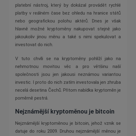
platební nástroj, který by dokázal provádět rychlé
platby v reálném čase bez ohledu na hranice států
nebo geografickou polohu aktérů. Dnes je však
hlavně možné kryptoměny nakupovat stejně jako
jakoukoliv jinou měnu a také s nimi spekulovat a
investovat do nich.
V tuto chvíli se na kryptoměny pohlíží jako na
nehmotnou movitou věc a pro většinu naší
společnosti jsou jen jakousi neznámou variantou
investic. I proto do nich zatím investovala jen zhruba
necelá desetina Čechů. Přitom nabídka kryptoměn je
poměrně pestrá.
Nejznámější kryptoměnou je bitcoin
Nejznámější kryptoměnou je bitcoin, jehož vznik se
datuje do roku 2009. Druhou nejznámější měnou je