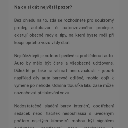
Na co si dát největší pozor?
Bez ohledu na to, zda se rozhodnete pro soukromý
prodej, autobazar či autorizovaného prodejce,
existují obecné rady a tipy, na které byste měli při
koupi ojetého vozu vždy dbát.
Nejdůležitější je nutnost pečlivě si prohlédnout auto.
Auto by mělo být čisté a všeobecně udržované.
Důležité je také si všímat nesrovnalostí - jsou-li
například díly auta barevně odlišné, mohlo dojít k
výměně po nehodě. Odlišná tloušťka laku zase může
naznačovat přelakování vozu..
Nedostatečné sladění barev interiérů, opotřebení
sedaček nebo tlačítek nesouhlasící s uvedeným
počtem najetých kilometrů mohou být signálem