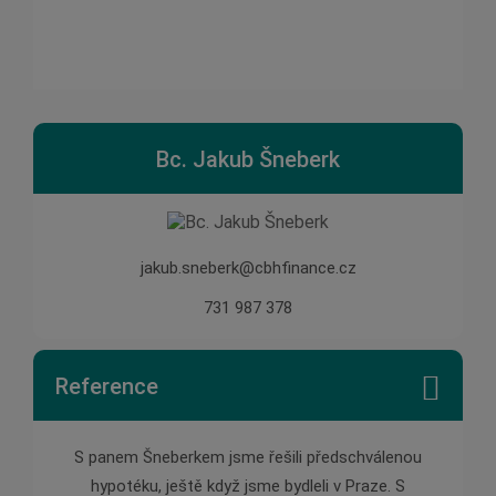
Bc. Jakub Šneberk
jakub.sneberk@cbhfinance.cz
731 987 378
Reference
 pana
S panem Šneberkem jsme řešili předschválenou
Pan Š
ychle,
hypotéku, ještě když jsme bydleli v Praze. S
pomě