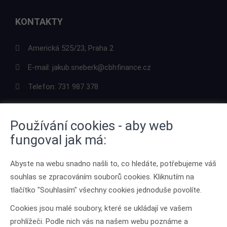
KONTAKTY
Americká 525/23, Praha 2
E-mail:
jakub.sneberk@cbhfinance.cz
Telefon:
731 987 378
Používání cookies - aby web
fungoval jak má:
ODKAZY
Abyste na webu snadno našli to, co hledáte, potřebujeme váš
O mně
souhlas se zpracováním souborů cookies. Kliknutím na
Kontakt
tlačítko "Souhlasím" všechny cookies jednoduše povolíte.
Ochrana osobních údajů
Cookies jsou malé soubory, které se ukládají ve vašem
prohlížeči. Podle nich vás na našem webu poznáme a