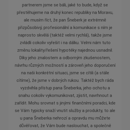
partnerem jsme se báli, jaké to bude, když se
zárove
přestěhujeme na druhý konec republiky na Moravu,
v ob
ale musím říct, že pan Šneberk je extrémně
jednán
přizpůsobivý, profesionální a komunikace s ním je
je pr
naprosto skvělá (taktéž velmi rychlá), takže jsme
zvládli cokoliv vyřešit i na dálku. Velmi nám tuto
změnu lokality/řešení hypotéky najednou usnadnil.
Díky jeho znalostem a odborným zkušenostem,
návrhu různých možností a zároveň jeho doporučení
na naši konkrétní situaci, jsme se cítili (a stále
cítíme), že jsme v dobrých rukou. Taktéž bych ráda
vyzdvihla přístup pana Šneberka, jeho ochotu a
snahu cokoliv vykomunikovat, zjistit, navrhnout a
zařídit. Mohu srovnat s jinými finančními poradci, kde
se Vám typicky snaží vnutit služby a produkty, to ale
u pana Šneberka nehrozí a opravdu mu můžete
důvěřovat, že Vám bude naslouchat, a společně