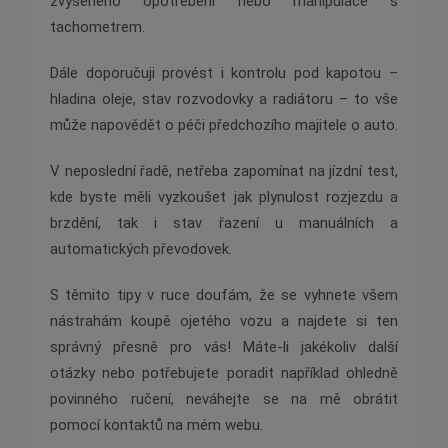
zvýšeného opotřebení nebo manipulace s
tachometrem.
Dále doporučuji provést i kontrolu pod kapotou –
hladina oleje, stav rozvodovky a radiátoru – to vše
může napovědět o péči předchozího majitele o auto.
V neposlední řadě, netřeba zapomínat na jízdní test,
kde byste měli vyzkoušet jak plynulost rozjezdu a
brzdění, tak i stav řazení u manuálních a
automatických převodovek.
S těmito tipy v ruce doufám, že se vyhnete všem
nástrahám koupě ojetého vozu a najdete si ten
správný přesně pro vás! Máte-li jakékoliv další
otázky nebo potřebujete poradit například ohledně
povinného ručení, neváhejte se na mě obrátit
pomocí kontaktů na mém webu.