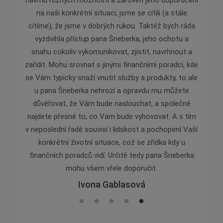
návrhu různých možností a zároveň jeho doporučení
na naši konkrétní situaci, jsme se cítili (a stále
cítíme), že jsme v dobrých rukou. Taktéž bych ráda
vyzdvihla přístup pana Šneberka, jeho ochotu a
snahu cokoliv vykomunikovat, zjistit, navrhnout a
zařídit. Mohu srovnat s jinými finančními poradci, kde
se Vám typicky snaží vnutit služby a produkty, to ale
u pana Šneberka nehrozí a opravdu mu můžete
důvěřovat, že Vám bude naslouchat, a společně
najdete přesně to, co Vám bude vyhovovat. A s tím
v neposlední řadě souvisí i lidskost a pochopení Vaší
konkrétní životní situace, což se zřídka kdy u
finančních poradců vidí. Určitě tedy pana Šneberka
mohu všem vřele doporučit.
Ivona Gablasová