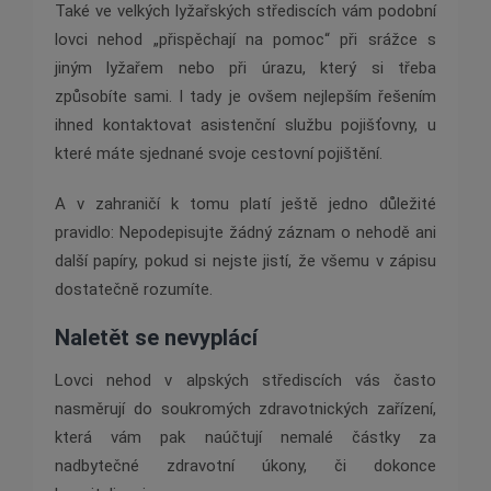
Také ve velkých lyžařských střediscích vám podobní
lovci nehod „přispěchají na pomoc“ při srážce s
jiným lyžařem nebo při úrazu, který si třeba
způsobíte sami. I tady je ovšem nejlepším řešením
ihned kontaktovat asistenční službu pojišťovny, u
které máte sjednané svoje cestovní pojištění.
A v zahraničí k tomu platí ještě jedno důležité
pravidlo: Nepodepisujte žádný záznam o nehodě ani
další papíry, pokud si nejste jistí, že všemu v zápisu
dostatečně rozumíte.
Naletět se nevyplácí
Lovci nehod v alpských střediscích vás často
nasměrují do soukromých zdravotnických zařízení,
která vám pak naúčtují nemalé částky za
nadbytečné zdravotní úkony, či dokonce