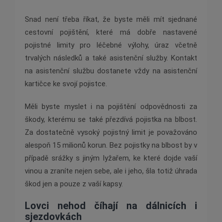
Snad není třeba říkat, že byste měli mít sjednané
cestovní pojištění, které má dobře nastavené
pojistné limity pro léčebné výlohy, úraz včetně
trvalých následků a také asistenční služby. Kontakt
na asistenční službu dostanete vždy na asistenční
kartičce ke svojí pojistce.
Měli byste myslet i na pojištění odpovědnosti za
škody, kterému se také přezdívá pojistka na blbost.
Za dostatečně vysoký pojistný limit je považováno
alespoň 15 milionů korun. Bez pojistky na blbost by v
případě srážky s jiným lyžařem, ke které dojde vaší
vinou a zraníte nejen sebe, ale i jeho, šla totiž úhrada
škod jen a pouze z vaší kapsy.
Lovci nehod číhají na dálnicích i
sjezdovkách