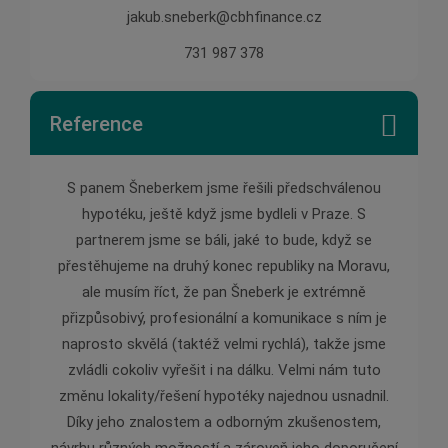
jakub.sneberk@cbhfinance.cz
731 987 378
Reference
 pana
S panem Šneberkem jsme řešili předschválenou
Pan Š
ychle,
hypotéku, ještě když jsme bydleli v Praze. S
pomě
partnerem jsme se báli, jaké to bude, když se
zárove
přestěhujeme na druhý konec republiky na Moravu,
v ob
ale musím říct, že pan Šneberk je extrémně
jednán
přizpůsobivý, profesionální a komunikace s ním je
je pr
naprosto skvělá (taktéž velmi rychlá), takže jsme
zvládli cokoliv vyřešit i na dálku. Velmi nám tuto
změnu lokality/řešení hypotéky najednou usnadnil.
Díky jeho znalostem a odborným zkušenostem,