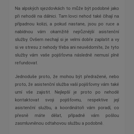
Na alpských sjezdovkách to může být podobné jako
při nehodě na dálnici. Tam lovci nehod také číhají na
případnou kolizi, a pokud nastane, jsou po ruce a
nabídnou vám okamžitě nejrůznější asistenční
služby. Ovšem nechají si je velmi dobře zaplatit a vy
si ve stresu z nehody třeba ani neuvědomíte, že tyto
služby vám vaše pojišťovna následně nemusí plně
refundovat.
Jednoduše proto, že mohou být předražené, nebo
proto, že asistenční služba vaší pojišťovny vám také
umí vše zajistit. Nejlepší je proto po nehodě
kontaktovat svoji pojišťovnu, respektive její
asistenční službu, a koordinátoři vám poradí, co
přesně máte dělat, případně vám pošlou
zasmluvněnou odtahovou službu a podobně.