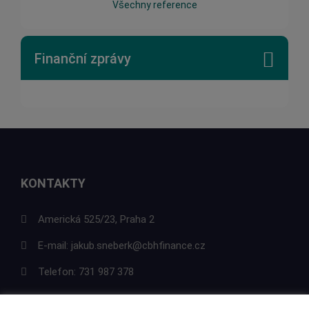
Všechny reference
Finanční zprávy
KONTAKTY
Americká 525/23, Praha 2
E-mail:
jakub.sneberk@cbhfinance.cz
Telefon:
731 987 378