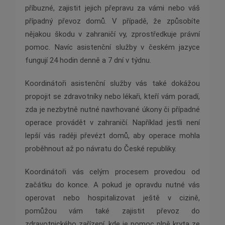
příbuzné, zajistit jejich přepravu za vámi nebo váš
případný převoz domů. V případě, že způsobíte
nějakou škodu v zahraničí vy, zprostředkuje právní
pomoc. Navíc asistenční služby v českém jazyce
fungují 24 hodin denně a 7 dní v týdnu.
Koordinátoři asistenční služby vás také dokážou
propojit se zdravotníky nebo lékaři, kteří vám poradí,
zda je nezbytně nutné navrhované úkony či případné
operace provádět v zahraničí. Například jestli není
lepší vás raději převézt domů, aby operace mohla
proběhnout až po návratu do České republiky.
Koordinátoři vás celým procesem provedou od
začátku do konce. A pokud je opravdu nutné vás
operovat nebo hospitalizovat ještě v cizině,
pomůžou vám také zajistit převoz do
zdravotnického zařízení, kde je pomoc plně kryta ze