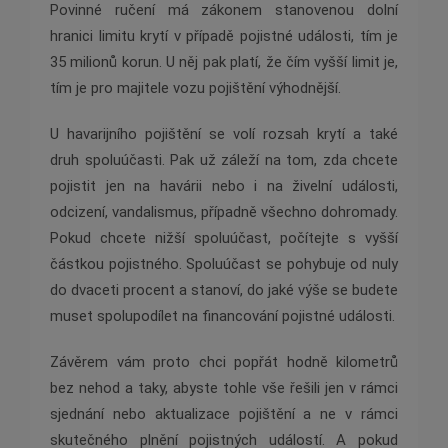
Povinné ručení má zákonem stanovenou dolní
hranici limitu krytí v případě pojistné události, tím je
35 milionů korun. U něj pak platí, že čím vyšší limit je,
tím je pro majitele vozu pojištění výhodnější.
U havarijního pojištění se volí rozsah krytí a také
druh spoluúčasti. Pak už záleží na tom, zda chcete
pojistit jen na havárii nebo i na živelní události,
odcizení, vandalismus, případně všechno dohromady.
Pokud chcete nižší spoluúčast, počítejte s vyšší
částkou pojistného. Spoluúčast se pohybuje od nuly
do dvaceti procent a stanoví, do jaké výše se budete
muset spolupodílet na financování pojistné události.
Závěrem vám proto chci popřát hodně kilometrů
bez nehod a taky, abyste tohle vše řešili jen v rámci
sjednání nebo aktualizace pojištění a ne v rámci
skutečného plnění pojistných událostí. A pokud