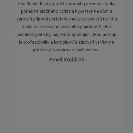
lenou
Pan Šneberk mi pomohl a pomáhá se všemi kroky
Pan
. S
poměrně složitého vyřízení hypotéky na dům a
jednoz
ž se
zároveň připravil perfektní analýzu produktů na trhu
nám v
Moravu,
v oblasti rizikového životního pojištění. S jeho
proakti
mně
jednáním jsem byl naprosto spokojen. Jeho přístup
úrok
ním je
je profesionální a komplexní a zároveň vstřícný a
němu p
e jsme
přátelský. Nemám co bych vytknul.
mi
m tuto
Pavel Vodárek
nadnil.
stem,
oručení
stále
ch ráda
otu a
nout a
dci, kde
, to ale