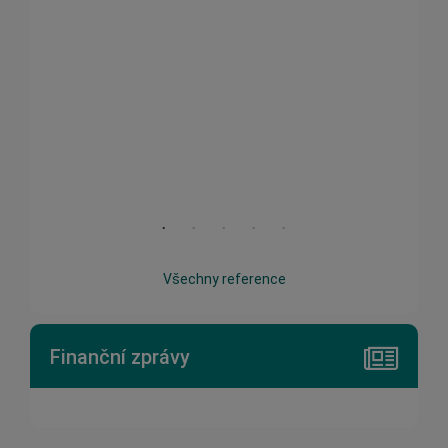
ůžete
lečně
A s tím
ení Vaší
dy u
neberka
Všechny reference
Finanční zprávy