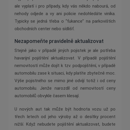
ale vyplatí i pro případy, kdy vás někdo nabourá, od
nehody odjede a vy ani policie nedohledáte viníka.
Typicky se jedná třeba o “ťukance” na parkovištích
obchodních center nebo sídlišť.
Nezapomeňte pravidelně aktualizovat
Stejně jako v případě jiných pojistek je ale potřeba
havarijní pojištění aktualizovat. V případě pojištění
nemovitostí může dojít k tzv. podpojištění, v případě
automobilu zase k situaci, kdy platíte zbytečně moc.
Výše pojistného se mimo jiné odvíjí totiž i od ceny
automobilu. Jenže narozdíl od nemovitostí ceny
automobilů obvykle časem klesají.
U nových aut tak může být hodnota vozu už po
třech letech od jeho výroby až o desítky procent
nižší. Když nebudete pojištění aktualizovat, budete