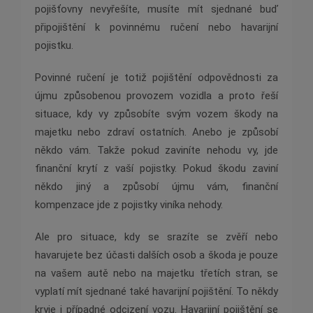
pojišťovny nevyřešíte, musíte mít sjednané buď
připojištění k povinnému ručení nebo havarijní
pojistku.
Povinné ručení je totiž pojištění odpovědnosti za
újmu způsobenou provozem vozidla a proto řeší
situace, kdy vy způsobíte svým vozem škody na
majetku nebo zdraví ostatních. Anebo je způsobí
někdo vám. Takže pokud zaviníte nehodu vy, jde
finanční krytí z vaší pojistky. Pokud škodu zaviní
někdo jiný a způsobí újmu vám, finanční
kompenzace jde z pojistky viníka nehody.
Ale pro situace, kdy se srazíte se zvěří nebo
havarujete bez účasti dalších osob a škoda je pouze
na vašem autě nebo na majetku třetích stran, se
vyplatí mít sjednané také havarijní pojištění. To někdy
kryje i případné odcizení vozu. Havarijní pojištění se