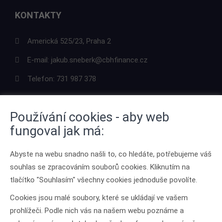
KONTAKTY
Americká 525/23, Praha 2
E-mail:
jakub.sneberk@cbhfinance.cz
Telefon:
731 987 378
Používání cookies - aby web
fungoval jak má:
ODKAZY
Abyste na webu snadno našli to, co hledáte, potřebujeme váš
O mně
souhlas se zpracováním souborů cookies. Kliknutím na
Kontakt
tlačítko "Souhlasím" všechny cookies jednoduše povolíte.
Ochrana osobních údajů
Cookies jsou malé soubory, které se ukládají ve vašem
prohlížeči. Podle nich vás na našem webu poznáme a