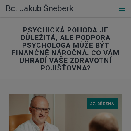
Bc. Jakub Šneberk
Men
PSYCHICKÁ POHODA JE
DŮLEŽITÁ, ALE PODPORA
PSYCHOLOGA MŮŽE BÝT
FINANČNĚ NÁROČNÁ. CO VÁM
UHRADÍ VAŠE ZDRAVOTNÍ
POJIŠŤOVNA?
27. BŘEZNA