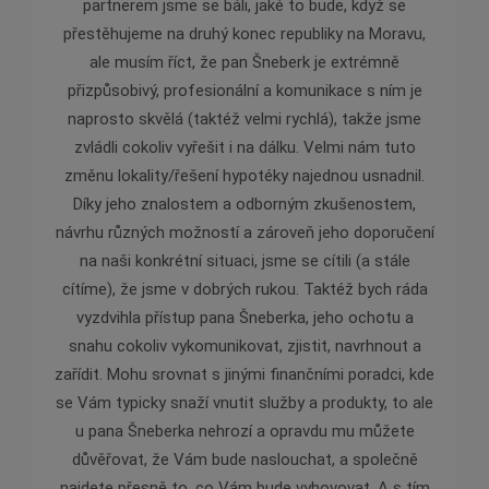
partnerem jsme se báli, jaké to bude, když se
zárove
přestěhujeme na druhý konec republiky na Moravu,
v ob
ale musím říct, že pan Šneberk je extrémně
jednán
přizpůsobivý, profesionální a komunikace s ním je
je pr
naprosto skvělá (taktéž velmi rychlá), takže jsme
zvládli cokoliv vyřešit i na dálku. Velmi nám tuto
změnu lokality/řešení hypotéky najednou usnadnil.
Díky jeho znalostem a odborným zkušenostem,
návrhu různých možností a zároveň jeho doporučení
na naši konkrétní situaci, jsme se cítili (a stále
cítíme), že jsme v dobrých rukou. Taktéž bych ráda
vyzdvihla přístup pana Šneberka, jeho ochotu a
snahu cokoliv vykomunikovat, zjistit, navrhnout a
zařídit. Mohu srovnat s jinými finančními poradci, kde
se Vám typicky snaží vnutit služby a produkty, to ale
u pana Šneberka nehrozí a opravdu mu můžete
důvěřovat, že Vám bude naslouchat, a společně
najdete přesně to, co Vám bude vyhovovat. A s tím