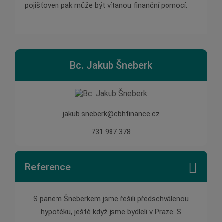
pojišťoven pak může být vítanou finanční pomocí.
Bc. Jakub Šneberk
jakub.sneberk@cbhfinance.cz
731 987 378
Reference
 pana
S panem Šneberkem jsme řešili předschválenou
Pan Š
ychle,
hypotéku, ještě když jsme bydleli v Praze. S
pomě