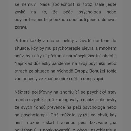
se nemluví. Naše společnost si totiž stále ještě
zvyká na to, že péče psychologa nebo
psychoterapeuta je běžnou součástí péče o duševní
zdraví.
Přitom každý z nás se někdy v životě dostane do
situace, kdy by mu psychoterapie ulevila a mnohem
snáz by i díky ní překonal náročnější životní období.
Například důsledky pandemie na svoji psychiku nebo
strach ze situace na východě Evropy. Bohužel tohle
vše odnesly ve značné míře i děti a dospívající.
Některé pojišťovny na zhoršující se psychický stav
mnoha svých klientů zareagovaly a nabízejí příspěvky
ze svých fondů prevence na péči psychologa nebo
na psychoterapii. Což můžete využít ve chvíli, kdy
není možné získat hrazenou péči takzvaně „na
pojišťovnu“ u poskytovatelů z oboru psychiatrie a