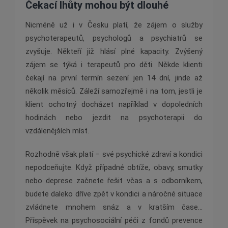
Čekací lhůty mohou být dlouhé
Nicméně už i v Česku platí, že zájem o služby
psychoterapeutů, psychologů a psychiatrů se
zvyšuje. Někteří již hlásí plné kapacity. Zvýšený
zájem se týká i terapeutů pro děti. Někde klienti
čekají na první termín sezení jen 14 dní, jinde až
několik měsíců. Záleží samozřejmě i na tom, jestli je
klient ochotný docházet například v dopoledních
hodinách nebo jezdit na psychoterapii do
vzdálenějších míst.
Rozhodně však platí – své psychické zdraví a kondici
nepodceňujte. Když případné obtíže, obavy, smutky
nebo deprese začnete řešit včas a s odborníkem,
budete daleko dříve zpět v kondici a náročné situace
zvládnete mnohem snáz a v kratším čase…
Příspěvek na psychosociální péči z fondů prevence