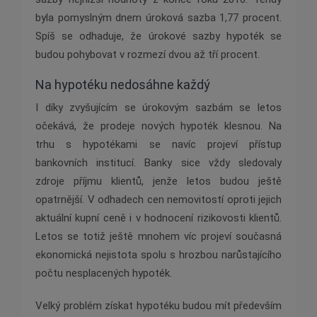
byla pomyslným dnem úroková sazba 1,77 procent.
Spíš se odhaduje, že úrokové sazby hypoték se
budou pohybovat v rozmezí dvou až tří procent.
Na hypotéku nedosáhne každý
I díky zvyšujícím se úrokovým sazbám se letos
očekává, že prodeje nových hypoték klesnou. Na
trhu s hypotékami se navíc projeví přístup
bankovních institucí. Banky sice vždy sledovaly
zdroje příjmu klientů, jenže letos budou ještě
opatrnější. V odhadech cen nemovitostí oproti jejich
aktuální kupní ceně i v hodnocení rizikovosti klientů.
Letos se totiž ještě mnohem víc projeví současná
ekonomická nejistota spolu s hrozbou narůstajícího
počtu nesplacených hypoték.
Velký problém získat hypotéku budou mít především