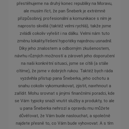
přestěhujeme na druhý konec republiky na Moravu,
v ob
ale musím říct, že pan Šneberk je extrémně
jednán
přizpůsobivý, profesionální a komunikace s ním je
je pr
naprosto skvělá (taktéž velmi rychlá), takže jsme
zvládli cokoliv vyřešit i na dálku. Velmi nám tuto
změnu lokality/řešení hypotéky najednou usnadnil.
Díky jeho znalostem a odborným zkušenostem,
návrhu různých možností a zároveň jeho doporučení
na naši konkrétní situaci, jsme se cítili (a stále
cítíme), že jsme v dobrých rukou. Taktéž bych ráda
vyzdvihla přístup pana Šneberka, jeho ochotu a
snahu cokoliv vykomunikovat, zjistit, navrhnout a
zařídit. Mohu srovnat s jinými finančními poradci, kde
se Vám typicky snaží vnutit služby a produkty, to ale
u pana Šneberka nehrozí a opravdu mu můžete
důvěřovat, že Vám bude naslouchat, a společně
najdete přesně to, co Vám bude vyhovovat. A s tím