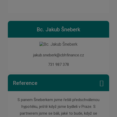
Bc. Jakub Šneberk
jakub.sneberk@cbhfinance.cz
731 987 378
Reference
 pana
S panem Šneberkem jsme řešili předschválenou
Pan Š
ychle,
hypotéku, ještě když jsme bydleli v Praze. S
pomě
partnerem jsme se báli, jaké to bude, když se
zárove