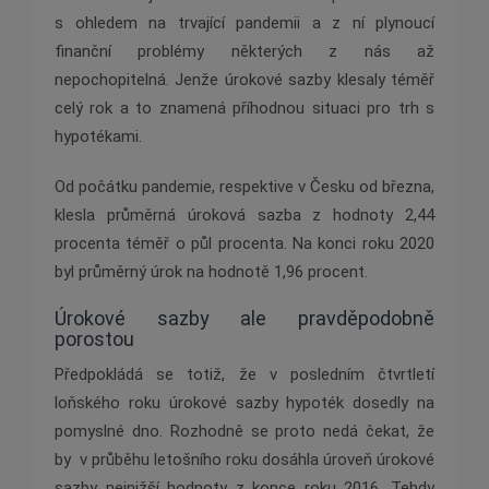
s ohledem na trvající pandemii a z ní plynoucí
finanční problémy některých z nás až
nepochopitelná. Jenže úrokové sazby klesaly téměř
celý rok a to znamená příhodnou situaci pro trh s
hypotékami.
Od počátku pandemie, respektive v Česku od března,
klesla průměrná úroková sazba z hodnoty 2,44
procenta téměř o půl procenta. Na konci roku 2020
byl průměrný úrok na hodnotě 1,96 procent.
Úrokové sazby ale pravděpodobně
porostou
Předpokládá se totiž, že v posledním čtvrtletí
loňského roku úrokové sazby hypoték dosedly na
pomyslné dno. Rozhodně se proto nedá čekat, že
by v průběhu letošního roku dosáhla úroveň úrokové
sazby nejnižší hodnoty z konce roku 2016. Tehdy