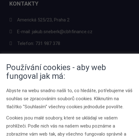
KONTAKTY
Americká 525/23, Praha 2
E-mail:
jakub.sneberk@cbhfinance.cz
Telefon:
731 987 378
Používání cookies - aby web
fungoval jak má:
ODKAZY
Abyste na webu snadno našli to, co hledáte, potřebujeme váš
O mně
souhlas se zpracováním souborů cookies. Kliknutím na
Kontakt
tlačítko "Souhlasím" všechny cookies jednoduše povolíte.
Ochrana osobních údajů
Cookies jsou malé soubory, které se ukládají ve vašem
prohlížeči. Podle nich vás na našem webu poznáme a
JAK PRACUJI
zobrazíme vám web tak, aby všechno fungovalo správně a