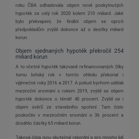
roku ČBA odhadovala objem nově poskytnutých
hypoték za celý rok 2020 kolem 210 miliard. Jaké
bylo překvapení, že finální objem se oproti
předpokladům zvýšil dokonce až o desítky miliard
korun.
Objem sjednaných hypoték překročil 254
miliard korun
A to včetně hypoték takzvaně refinancovaných. Díky
tomu loňský rok v tomto ohledu překonal i
výjimečné roky 2016 a 2017. A pokud bychom udělali
meziroční srovnání s rokem 2019, zvýšil se objem
hypoték dokonce o téměř 40 procent. Zvýšil se i
objem úvěrů ze stavebního spoření. Tam číslo
poskočilo v meziročním srovnání o 36 procent a
dosáhlo částky 65 miliard korun.
Taková čísla jsou skutečně rekordní a pro mnoho lidí