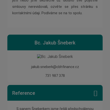
jistí nebo jste skutečně už dlouho své pojistné
smlouvy nerevidovali, ozvěte se přes stránku s
kontaktními údaji. Podíváme se na to spolu.
Bc. Jakub Šneberk
jakub.sneberk@cbhfinance.cz
731 987 378
Reference
 pana
S panem Šneberkem jsme řešili předschválenou
Pan Š