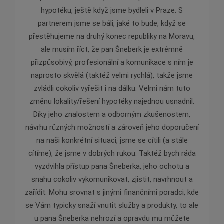
ychle,
hypotéku, ještě když jsme bydleli v Praze. S
pomě
partnerem jsme se báli, jaké to bude, když se
zárove
přestěhujeme na druhý konec republiky na Moravu,
v ob
ale musím říct, že pan Šneberk je extrémně
jednán
přizpůsobivý, profesionální a komunikace s ním je
je pr
naprosto skvělá (taktéž velmi rychlá), takže jsme
zvládli cokoliv vyřešit i na dálku. Velmi nám tuto
změnu lokality/řešení hypotéky najednou usnadnil.
Díky jeho znalostem a odborným zkušenostem,
návrhu různých možností a zároveň jeho doporučení
na naši konkrétní situaci, jsme se cítili (a stále
cítíme), že jsme v dobrých rukou. Taktéž bych ráda
vyzdvihla přístup pana Šneberka, jeho ochotu a
snahu cokoliv vykomunikovat, zjistit, navrhnout a
zařídit. Mohu srovnat s jinými finančními poradci, kde
se Vám typicky snaží vnutit služby a produkty, to ale
u pana Šneberka nehrozí a opravdu mu můžete