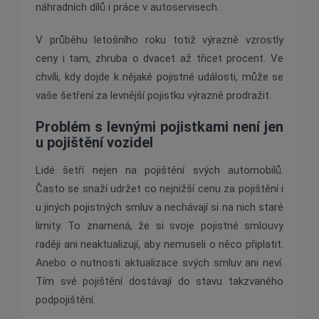
náhradních dílů i práce v autoservisech.
V průběhu letošního roku totiž výrazně vzrostly
ceny i tam, zhruba o dvacet až třicet procent. Ve
chvíli, kdy dojde k nějaké pojistné události, může se
vaše šetření za levnější pojistku výrazně prodražit.
Problém s levnými pojistkami není jen
u pojištění vozidel
Lidé šetří nejen na pojištění svých automobilů.
Často se snaží udržet co nejnižší cenu za pojištění i
u jiných pojistných smluv a nechávají si na nich staré
limity. To znamená, že si svoje pojistné smlouvy
raději ani neaktualizují, aby nemuseli o něco připlatit.
Anebo o nutnosti aktualizace svých smluv ani neví.
Tím své pojištění dostávají do stavu takzvaného
podpojištění.