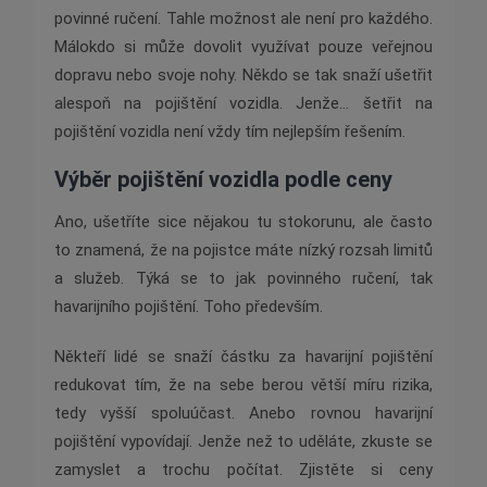
povinné ručení. Tahle možnost ale není pro každého.
Málokdo si může dovolit využívat pouze veřejnou
dopravu nebo svoje nohy. Někdo se tak snaží ušetřit
alespoň na pojištění vozidla. Jenže… šetřit na
pojištění vozidla není vždy tím nejlepším řešením.
Výběr pojištění vozidla podle ceny
Ano, ušetříte sice nějakou tu stokorunu, ale často
to znamená, že na pojistce máte nízký rozsah limitů
a služeb. Týká se to jak povinného ručení, tak
havarijního pojištění. Toho především.
Někteří lidé se snaží částku za havarijní pojištění
redukovat tím, že na sebe berou větší míru rizika,
tedy vyšší spoluúčast. Anebo rovnou havarijní
pojištění vypovídají. Jenže než to uděláte, zkuste se
zamyslet a trochu počítat. Zjistěte si ceny