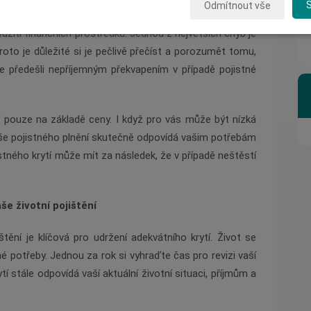
Odmítnout vše
 vyskytují některé běžné chyby, které mohou vést k
ití finančních prostředků. Jednou z největších chyb je
to je důležité si je pečlivě přečíst a porozumět tomu,
te předešli nepříjemným překvapením v případě pojistné
í pouze na základě ceny. I když pro vás může být nízká
ýše pojistného plnění skutečně odpovídá vašim potřebám
stného krytí může mít za následek, že v případě neštěstí
še životní pojištění
štění je klíčová pro udržení adekvátního krytí. Život se
né potřeby. Jednou za rok si vyhraďte čas pro revizi vaší
tí stále odpovídá vaší aktuální životní situaci, příjmům a