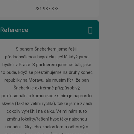
731 987 378
Reference
S panem Šneberkem jsme řešili
Pan Šneberk mi po
předschválenou hypotéku, ještě když jsme
kroky poměrně složi
bydleli v Praze. S partnerem jsme se báli, jaké
dům a zároveň při
to bude, když se přestěhujeme na druhý konec
produktů na trhu v o
republiky na Moravu, ale musím říct, že pan
pojištění. S jeho j
Šneberk je extrémně přizpůsobivý,
spokojen. Jeho př
profesionální a komunikace s ním je naprosto
komplexní a zárov
skvělá (taktéž velmi rychlá), takže jsme zvládli
Nemám co
cokoliv vyřešit i na dálku. Velmi nám tuto
Pave
změnu lokality/řešení hypotéky najednou
usnadnil. Díky jeho znalostem a odborným