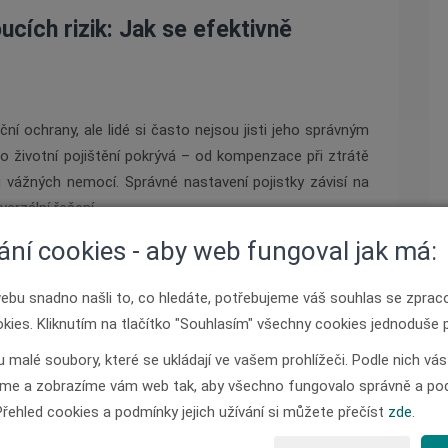
lbert
oucích rizik: Jak se efektivně
ní ochrany, ale lidé si často nejsou jisti jeho správným
 životní pojištění pokrývá – od kompenzace při ztrátě
u vážných nemocí. Správné nastavení pojistky závisí na
verzální řešení.
ání cookies - aby web fungoval jak má:
y mělo reflektovat vaši životní situaci a finanční závazky.
ací potřeby než osoba s rodinou a s hypotékou.
ebu snadno našli to, co hledáte, potřebujeme váš souhlas se zpra
ies. Kliknutím na tlačítko "Souhlasím" všechny cookies jednoduše p
pojistného plánu a pojišťovny. S ohledem na narůstající
dky různých pojišťoven a zvážit, jaké benefity a krytí
 malé soubory, které se ukládají ve vašem prohlížeči. Podle nich v
e a zobrazíme vám web tak, aby všechno fungovalo správně a pod
Přehled cookies a podmínky jejich užívání si můžete přečíst
zde
.
životního pojištění