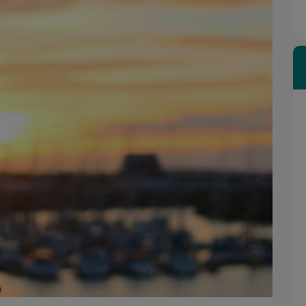
berka jsme byli s
Naprosto profesionální přístup ze strany pana
kojení. Připravenost
Šneberka. Vše co jsem potřeboval, vyřešil
ešit naši hypotéku a
rychle, kvalitně a podle mých představ.
la neuvěřitelná. Vždy
Radim Jeřábek
al téměř obratem. Vše
 s extrémní rychlostí
lku. Z našeho pohledu
tel služeb, se kterým
etkali. Pokud budete
 Šneberka narazíte,
lně doporučujeme.