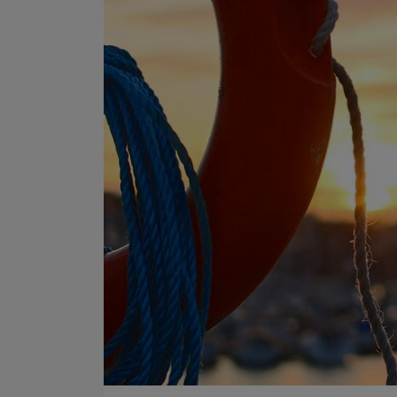
 Šneberka mohu jako finančního poradce
Se službami pana Šne
jednoznačně doporučit. Při sjednávání
manželkou maximálně spo
téky se nám věnoval opravdu pečlivě, vše
a ochota pana Šneberka ř
mi obratně a proaktivně zařídil a nakonec
související záležitosti by
dnal ještě výhodnější úrokovou sazbu, než
byl k dispozici a reagov
vodně avizoval. Vše díky němu proběhlo
řešil maximálně efektivně
aprosto hladce a navíc je opravdu milý,
a pro nás pohodlně na dá
dokonce nám navrch upekl bábovku. :)
je to nejlepší poskytova
jsme se zatím v životě s
Vojtěch Cahlík
mít to štěstí a na pana
vyhráli jste, maximá