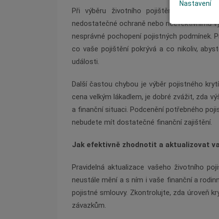
Nastavení
Při výběru životního pojištění se často
nedostatečné ochraně nebo neefektivnímu využ
nesprávné pochopení pojistných podmínek. Pro
co vaše pojištění pokrývá a co nikoliv, abys
události.
Další častou chybou je výběr pojistného kryt
cena velkým lákadlem, je dobré zvážit, zda v
a finanční situaci. Podcenění potřebného poji
nebudete mít dostatečné finanční zajištění.
Jak efektivně zhodnotit a aktualizovat va
Pravidelná aktualizace vašeho životního poji
neustále mění a s ním i vaše finanční a rodin
pojistné smlouvy. Zkontrolujte, zda úroveň kry
závazkům.